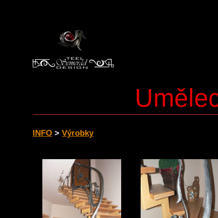
Umělec
INFO
>
Výrobky