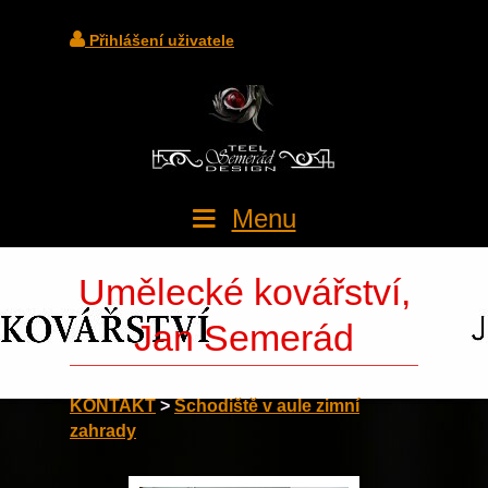
Přihlášení uživatele
Menu
Umělecké kovářství,
Jan Semerád
KONTAKT
>
Schodiště v aule zimní
zahrady