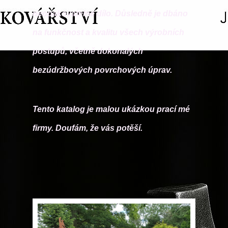
neopakovatelné dílo. Důsledně je dbáno
na funkčnost a kvalitu všech výrobních
postupů, včetně dokonalých
bezúdržbových povrchových úprav.
Tento katalog je malou ukázkou prací mé
firmy. Doufám, že vás potěší.