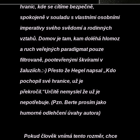
hranic, kde se cítíme bezpečně,
spokojeně v souladu s vlastními osobními
imperativy svého svědomí a rodinných
vztahů. Domov je tam, kam doléhá hlomoz
a ruch veřejných paradigmat pouze
filtrovaně, pootevřenými škvírami v
žaluziích.:-) Přesto že Hegel napsal „Kdo
pochopil své hranice, už je
překročil.“Určitě nemyslel že už je
nepotřebuje. (Pzn. Berte prosím jako
humorné odlehčení úvahy autora)
Pokud člověk vnímá tento rozměr, chce