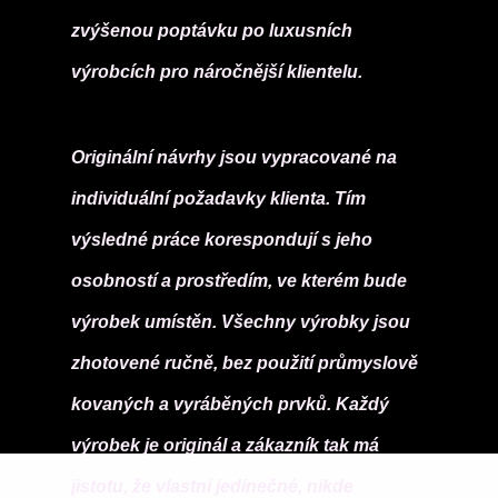
zvýšenou poptávku po luxusních
výrobcích pro náročnější klientelu.
Originální návrhy jsou vypracované na
individuální požadavky klienta. Tím
výsledné práce korespondují s jeho
osobností a prostředím, ve kterém bude
výrobek umístěn. Všechny výrobky jsou
zhotovené ručně, bez použití průmyslově
kovaných a vyráběných prvků. Každý
výrobek je originál a zákazník tak má
jistotu, že vlastní jedinečné, nikde