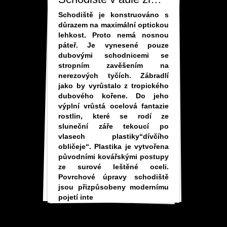
Schodiště je konstruováno s
důrazem na maximální optickou
lehkost. Proto nemá nosnou
páteř. Je vynesené pouze
dubovými schodnicemi se
stropním zavěšením na
nerezových tyčích. Zábradlí
jako by vyrůstalo z tropického
dubového kořene. Do jeho
výplní vrůstá ocelová fantazie
rostlin, které se rodí ze
sluneční záře tekoucí po
vlasech plastiky“dívčího
obličeje“. Plastika je vytvořena
původními kovářskými postupy
ze surové leštěné oceli.
Povrchové úpravy schodiště
jsou přizpůsobeny modernímu
pojetí inte