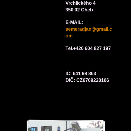
Vrchlického 4
350 02 Cheb
E-MAIL:
semeradjan@gmail.c
om
Tel.
+420 604 827 197
IČ: 641 98 863
DIČ: CZ6709220166