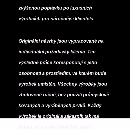
zvýšenou poptávku po luxusních
výrobcích pro náročnější klientelu.
Originální návrhy jsou vypracované na
individuální požadavky klienta. Tím
výsledné práce korespondují s jeho
osobností a prostředím, ve kterém bude
výrobek umístěn. Všechny výrobky jsou
zhotovené ručně, bez použití průmyslově
kovaných a vyráběných prvků. Každý
výrobek je originál a zákazník tak má
jistotu, že vlastní jedinečné, nikde