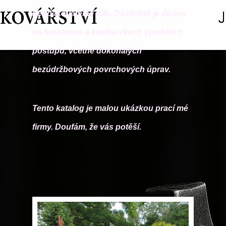
neopakovatelné dílo. Důsledně je dbáno
na funkčnost a kvalitu všech výrobních
postupů, včetně dokonalých
bezúdržbových povrchových úprav.
Tento katalog je malou ukázkou prací mé
firmy. Doufám, že vás potěší.