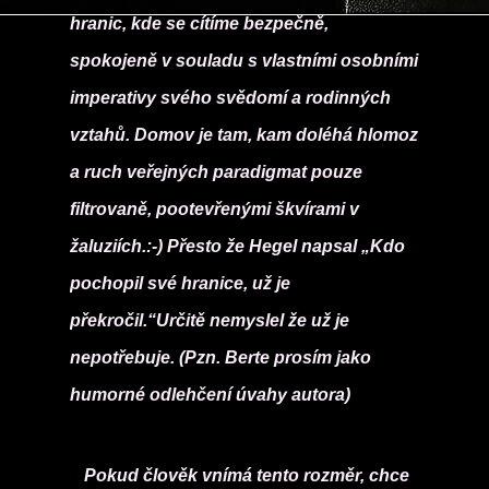
hranic, kde se cítíme bezpečně,
spokojeně v souladu s vlastními osobními
imperativy svého svědomí a rodinných
vztahů. Domov je tam, kam doléhá hlomoz
a ruch veřejných paradigmat pouze
filtrovaně, pootevřenými škvírami v
žaluziích.:-) Přesto že Hegel napsal „Kdo
pochopil své hranice, už je
překročil.“Určitě nemyslel že už je
nepotřebuje. (Pzn. Berte prosím jako
humorné odlehčení úvahy autora)
Pokud člověk vnímá tento rozměr, chce